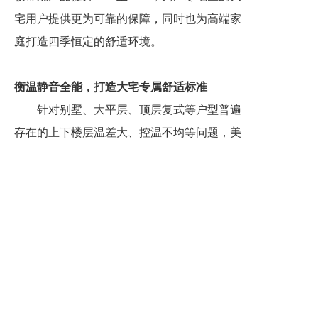
宅用户提供更为可靠的保障，同时也为高端家
庭打造四季恒定的舒适环境。
衡温静音全能，打造大宅专属舒适标准
针对别墅、大平层、顶层复式等户型普遍
存在的上下楼层温差大、控温不均等问题，美
的真享水机搭载冬季地暖全屋±1℃衡温技术，
经第三方权威机构检测认证，可实现全屋温度
均匀覆盖。同时，产品支持分楼层、分区域独
立控温，满足不同家庭成员对温度的个性化需
求。
在静音表现上，产品内机采用20个零部件
集成设计，从根源上减少零部件震动，风道一
致性提升80%，运行噪音低至16分贝，低于正